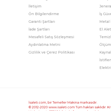
İletişim
Jenera
Ön Bilgilendirme
İş Güv
Garanti Şartları
Metal 
İade Şartları
El Alet
Mesafeli Satış Sözleşmesi
Temizl
Aydınlatma Metni
Ölçüm 
Gizlilik ve Çerez Politikası
Kayna
İstifl
Elektr
İsaleti.com, bir Temeller Makina markasıdır.
© 2012-2020 www.isaleti.com Tüm hakları saklıdır. Kred