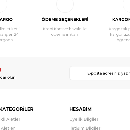
KARGO
ÖDEME SEÇENEKLERİ
KARGOM
im etiketli
Kredi Kartı ve havale ile
Kargo takip
parişleri 24
ödeme imkanı
kargonuz
argoda.
öğreneb
!
dar olun!
KATEGORİLER
HESABIM
kli Aletler
Üyelik Bilgileri
Aletler
İletişim Bilgileri