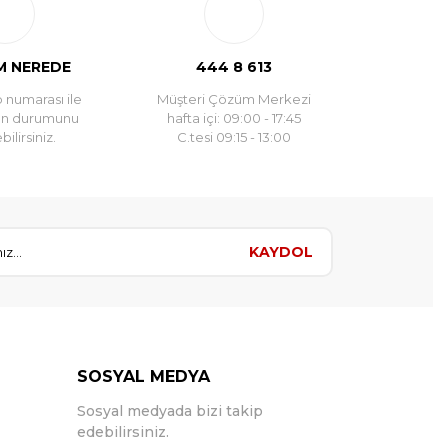
 NEREDE
444 8 613
 numarası ile
Müşteri Çözüm Merkezi
un durumunu
hafta içi: 09:00 - 17:45
ilirsiniz.
C.tesi 09:15 - 13:00
KAYDOL
SOSYAL MEDYA
Sosyal medyada bizi takip
edebilirsiniz.