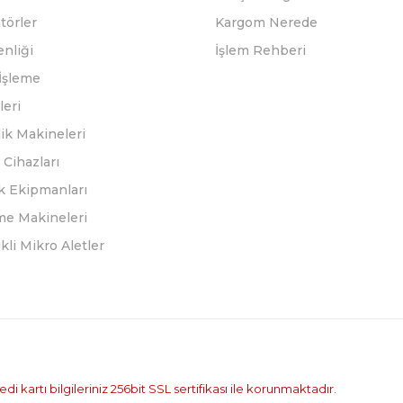
törler
Kargom Nerede
enliği
İşlem Rehberi
İşleme
leri
ik Makineleri
Cihazları
k Ekipmanları
eme Makineleri
ikli Mikro Aletler
i kartı bilgileriniz 256bit SSL sertifikası ile korunmaktadır.