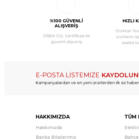
%100 GÜVENLİ
HIZLI 
ALIŞVERİŞ
Stoktan Tesl
256bit SSL Sertifikası ile
ürünlerin si
güvenli alışveriş
saatte k
E-POSTA LİSTEMİZE
KAYDOLUN
Kampanyalardan ve en yeni ürünlerden ilk siz haber
HAKKIMIZDA
TÜM 
Hakkımızda
Elektri
Banka Bilgilerimiz
Bahçe 