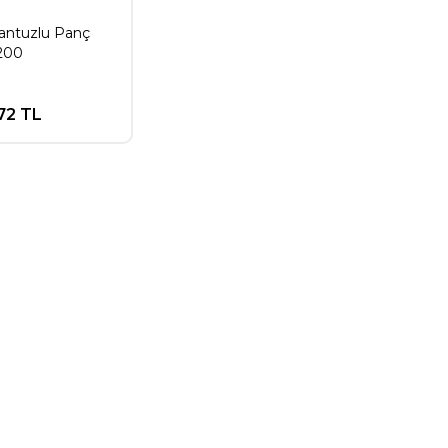
antuzlu Panç
200
,72 TL