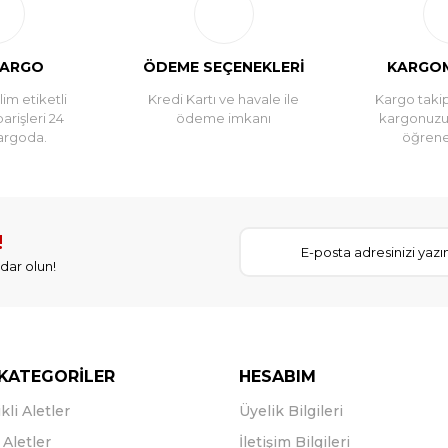
KARGO
ÖDEME SEÇENEKLERİ
KARGOM
im etiketli
Kredi Kartı ve havale ile
Kargo takip
parişleri 24
ödeme imkanı
kargonuz
argoda.
öğreneb
!
dar olun!
KATEGORİLER
HESABIM
kli Aletler
Üyelik Bilgileri
Aletler
İletişim Bilgileri