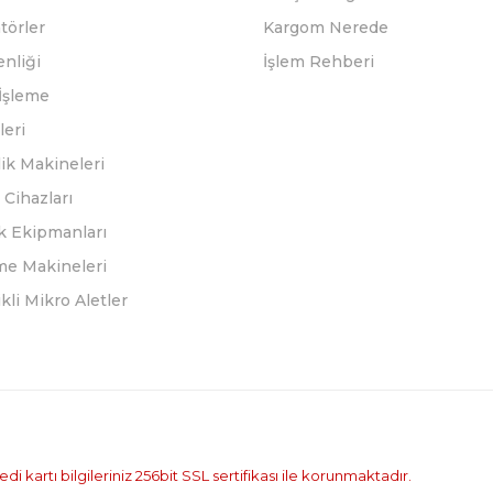
törler
Kargom Nerede
enliği
İşlem Rehberi
İşleme
leri
ik Makineleri
Cihazları
k Ekipmanları
eme Makineleri
ikli Mikro Aletler
i kartı bilgileriniz 256bit SSL sertifikası ile korunmaktadır.