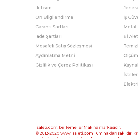
İletişim
Jenera
Ön Bilgilendirme
İş Güv
Garanti Şartları
Metal 
İade Şartları
El Alet
Mesafeli Satış Sözleşmesi
Temizl
Aydınlatma Metni
Ölçüm 
Gizlilik ve Çerez Politikası
Kayna
İstifl
Elektr
İsaleti.com, bir Temeller Makina markasıdır.
© 2012-2020 www.isaleti.com Tüm hakları saklıdır. Kred