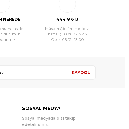
 NEREDE
444 8 613
 numarası ile
Müşteri Çözüm Merkezi
un durumunu
hafta içi: 09:00 - 17:45
ilirsiniz.
C.tesi 09:15 - 13:00
KAYDOL
SOSYAL MEDYA
Sosyal medyada bizi takip
edebilirsiniz.