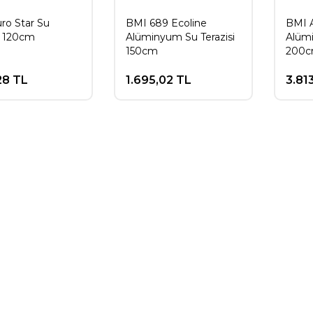
ro Star Su
BMI 689 Ecoline
BMI A
i 120cm
Alüminyum Su Terazisi
Alümi
150cm
200
28 TL
1.695,02 TL
3.81