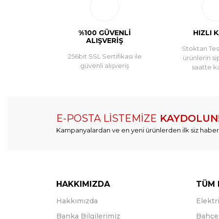
%100 GÜVENLİ
HIZLI 
ALIŞVERİŞ
Stoktan Tesl
256bit SSL Sertifikası ile
ürünlerin si
güvenli alışveriş
saatte k
E-POSTA LİSTEMİZE
KAYDOLUN
Kampanyalardan ve en yeni ürünlerden ilk siz haber
HAKKIMIZDA
TÜM 
Hakkımızda
Elektri
Banka Bilgilerimiz
Bahçe 