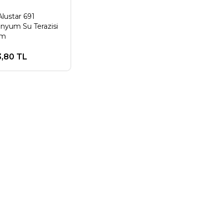
lustar 691
nyum Su Terazisi
cm
3,80 TL