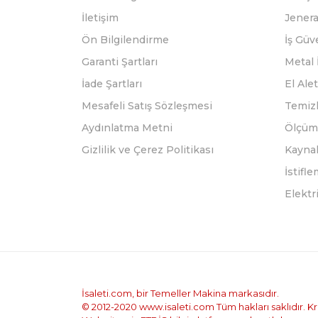
İletişim
Jenera
Ön Bilgilendirme
İş Güv
Garanti Şartları
Metal 
İade Şartları
El Alet
Mesafeli Satış Sözleşmesi
Temizl
Aydınlatma Metni
Ölçüm 
Gizlilik ve Çerez Politikası
Kayna
İstifl
Elektr
İsaleti.com, bir Temeller Makina markasıdır.
© 2012-2020 www.isaleti.com Tüm hakları saklıdır. Kred