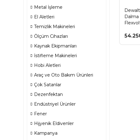
Metal İşleme
Dewalt
Dalma 
El Aletleri
Flexvo
Temizlik Makineleri
6.0Ah 
54.25
Ölçüm Cihazları
Kaynak Ekipmanları
İstifleme Makineleri
Hobi Aletleri
Araç ve Oto Bakım Ürünleri
Çok Satanlar
Dezenfektan
Endüstriyel Ürünler
Fener
Hijyenik Eldivenler
Kampanya