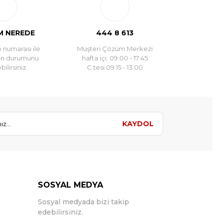
 NEREDE
444 8 613
 numarası ile
Müşteri Çözüm Merkezi
un durumunu
hafta içi: 09:00 - 17:45
ilirsiniz.
C.tesi 09:15 - 13:00
KAYDOL
SOSYAL MEDYA
Sosyal medyada bizi takip
edebilirsiniz.