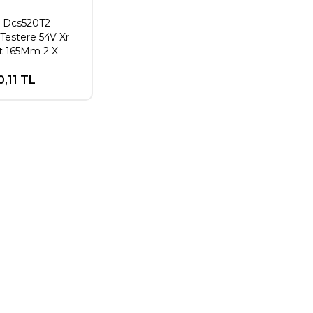
 Dcs520T2
Testere 54V Xr
lt 165Mm 2 X
Akü
0,11 TL