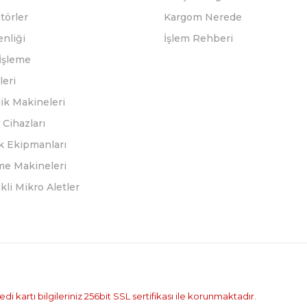
törler
Kargom Nerede
enliği
İşlem Rehberi
İşleme
leri
ik Makineleri
Cihazları
k Ekipmanları
eme Makineleri
ikli Mikro Aletler
i kartı bilgileriniz 256bit SSL sertifikası ile korunmaktadır.