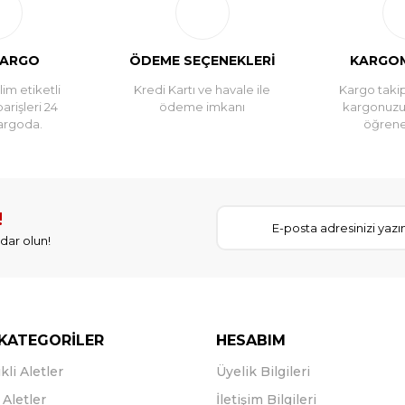
KARGO
ÖDEME SEÇENEKLERİ
KARGOM
im etiketli
Kredi Kartı ve havale ile
Kargo takip
parişleri 24
ödeme imkanı
kargonuz
argoda.
öğreneb
!
dar olun!
KATEGORİLER
HESABIM
kli Aletler
Üyelik Bilgileri
Aletler
İletişim Bilgileri