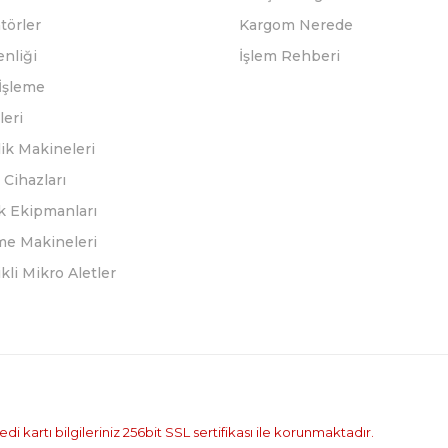
törler
Kargom Nerede
enliği
İşlem Rehberi
İşleme
leri
ik Makineleri
Cihazları
k Ekipmanları
eme Makineleri
ikli Mikro Aletler
i kartı bilgileriniz 256bit SSL sertifikası ile korunmaktadır.