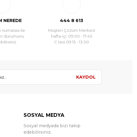
 NEREDE
444 8 613
 numarası ile
Müşteri Çözüm Merkezi
un durumunu
hafta içi: 09:00 - 17:45
ilirsiniz.
C.tesi 09:15 - 13:00
KAYDOL
SOSYAL MEDYA
Sosyal medyada bizi takip
edebilirsiniz.