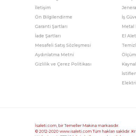
İletişim
Jenera
Ön Bilgilendirme
İş Güv
Garanti Şartları
Metal 
İade Şartları
El Alet
Mesafeli Satış Sözleşmesi
Temizl
Aydınlatma Metni
Ölçüm 
Gizlilik ve Çerez Politikası
Kayna
İstifl
Elektr
İsaleti.com, bir Temeller Makina markasıdır.
© 2012-2020 www.isaleti.com Tüm hakları saklıdır. Kred