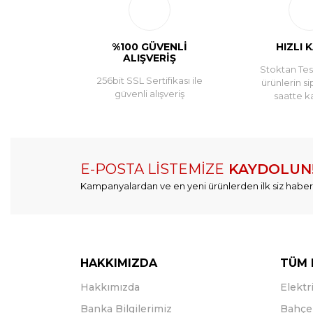
%100 GÜVENLİ
HIZLI 
ALIŞVERİŞ
Stoktan Tesl
256bit SSL Sertifikası ile
ürünlerin si
güvenli alışveriş
saatte k
E-POSTA LİSTEMİZE
KAYDOLUN
Kampanyalardan ve en yeni ürünlerden ilk siz haber
HAKKIMIZDA
TÜM 
Hakkımızda
Elektri
Banka Bilgilerimiz
Bahçe 