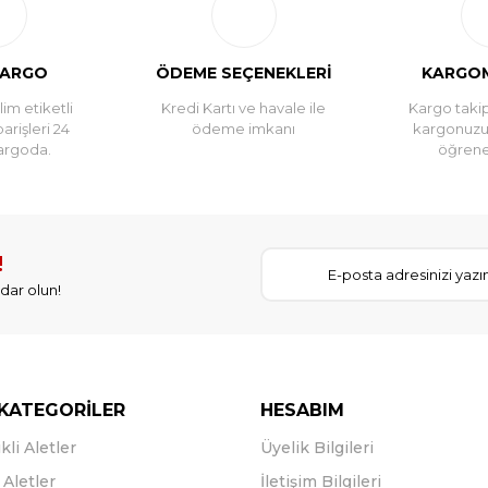
KARGO
ÖDEME SEÇENEKLERİ
KARGOM
im etiketli
Kredi Kartı ve havale ile
Kargo takip
parişleri 24
ödeme imkanı
kargonuz
argoda.
öğreneb
!
dar olun!
KATEGORİLER
HESABIM
kli Aletler
Üyelik Bilgileri
Aletler
İletişim Bilgileri