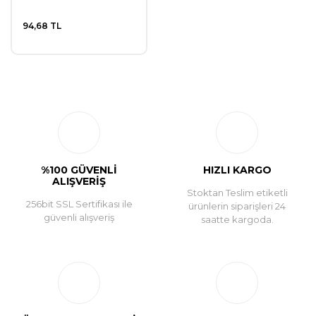
94,68 TL
%100 GÜVENLİ
HIZLI KARGO
ALIŞVERİŞ
Stoktan Teslim etiketli
256bit SSL Sertifikası ile
ürünlerin siparişleri 24
güvenli alışveriş
saatte kargoda.