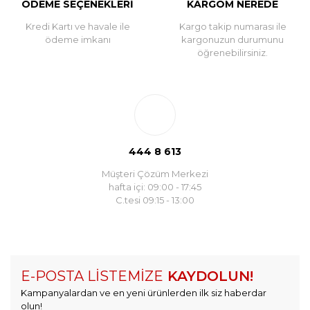
ÖDEME SEÇENEKLERİ
KARGOM NEREDE
Kredi Kartı ve havale ile
Kargo takip numarası ile
ödeme imkanı
kargonuzun durumunu
öğrenebilirsiniz.
444 8 613
Müşteri Çözüm Merkezi
hafta içi: 09:00 - 17:45
C.tesi 09:15 - 13:00
E-POSTA LİSTEMİZE
KAYDOLUN!
Kampanyalardan ve en yeni ürünlerden ilk siz haberdar
olun!